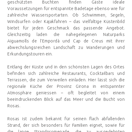
geschützten Buchten finden Gäste ideale
Voraussetzungen für entspannte Badetage ebenso wie für
zahlreiche Wassersportarten. Ob Schwimmen, Segeln,
Windsurfen oder Kajakfahren – das vielfältige Küstenbild
bietet für jeden Geschmack das passende Angebot.
Gleichzeitig laden die nahegelegenen Naturparks
Aiguamolls de l’Empordà und Cap de Creus mit ihrer
abwechslungsreichen Landschaft zu Wanderungen und
Erkundungstouren ein.
Entlang der Küste und in den schönsten Lagen des Ortes
befinden sich zahlreiche Restaurants, Cocktailbars und
Terrassen, die zum Verweilen einladen. Hier lässt sich die
regionale Küche der Provinz Girona in entspannter
Atmosphäre geniessen – oft begleitet von einem
beeindruckenden Blick auf das Meer und die Bucht von
Rosas.
Rosas ist zudem bekannt für seinen flach abfallenden
Strand, der sich besonders für Familien eignet, sowie für
die lange Strandpromenade, die zu ausgedehnten